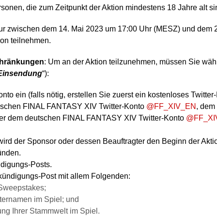
rsonen, die zum Zeitpunkt der Aktion mindestens 18 Jahre alt si
nur zwischen dem 14. Mai 2023 um 17:00 Uhr (MESZ) und dem 
tion teilnehmen.
schränkungen
: Um an der Aktion teilzunehmen, müssen Sie wäh
Einsendung
“):
onto ein (falls nötig, erstellen Sie zuerst ein kostenloses Twitte
glischen FINAL FANTASY XIV Twitter-Konto
@FF_XIV_EN
, dem
er dem deutschen FINAL FANTASY XIV Twitter-Konto
@FF_XI
ird der Sponsor oder dessen Beauftragter den Beginn der Aktio
ünden.
digungs-Posts.
nkündigungs-Post mit allem Folgenden:
Sweepstakes;
kternamen im Spiel; und
ng Ihrer Stammwelt im Spiel.