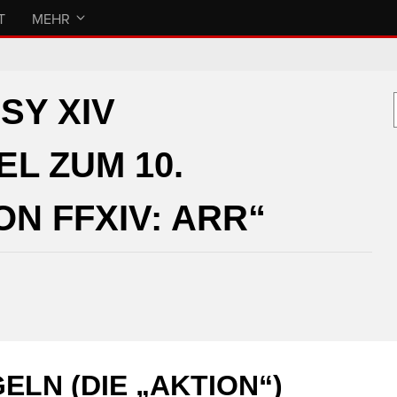
T
MEHR
SY XIV
L ZUM 10.
N FFXIV: ARR“
ELN (DIE „AKTION“)