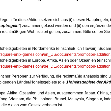
n Regeln für diese Aktion setzen sich aus (i) diesen Hauptregeln,
uptregeln
“) zusammengefasst werden und (ii) den ergänzenden 
hren rechtmäßigen Wohnsitzort gelten, zusammen. Bitte sehen Si
oheitsgebieten in Nordamerika (einschließlich Hawaii), Südamer
://square-enix-games.com/en_US/documents/promotion-additiona
heitsgebieten in Europa, Afrika, Asien oder Ozeanien (einschli
://square-enix-games.com/de_DE/documents/promotion-additiona
teht nur Personen zur Verfügung, die rechtmäßig ansässig sind 
olgenden Länder/Hoheitsgebiete (die „
Hoheitsgebiete der Akt
pa, Afrika, Ozeanien und Asien, ausgenommen Japan, China, d
ong, Vietnam, die Philippinen, Brunei, Malaysia, Singapur, I
 die Aktion vom Gesetz verboten ist.