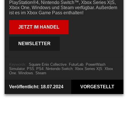
PlayStation®4, Nintendo Switch™, Xbox Series X|S,
Xbox One, Windows und Steam verfügbar. Außerdem
ist es im Xbox Game Pass enthalten!
JETZT IM HANDEL
NEWSLETTER
Keywords:
Square Enix Collective
FuturLab
PowerWash
Simulator
PS5
PS4
Nintendo Switch
Xbox Series X|S
Xbox
One
Windows
Steam
Veröffentlicht: 18.07.2024
VORGESTELLT