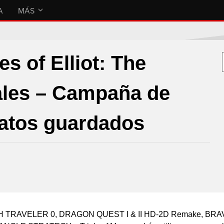
A
MÁS
s of Elliot: The
ales – Campaña de
datos guardados
TH TRAVELER 0, DRAGON QUEST I & II HD-2D Remake, BR