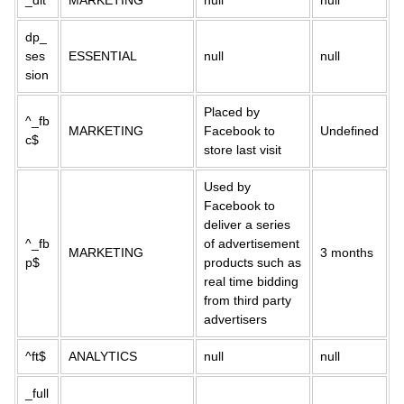
_dlt
MARKETING
null
null
dp_
ses
ESSENTIAL
null
null
sion
Placed by
^_fb
MARKETING
Facebook to
Undefined
c$
store last visit
Used by
Facebook to
deliver a series
^_fb
of advertisement
MARKETING
3 months
p$
products such as
real time bidding
from third party
advertisers
^ft$
ANALYTICS
null
null
_full