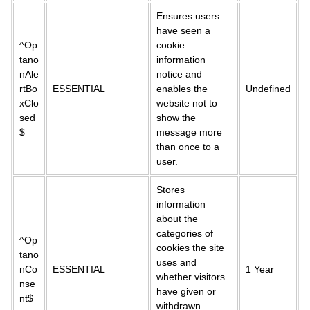
Ensures users
have seen a
^Op
cookie
tano
information
nAle
notice and
rtBo
ESSENTIAL
enables the
Undefined
xClo
website not to
sed
show the
$
message more
than once to a
user.
Stores
information
about the
categories of
^Op
cookies the site
tano
uses and
nCo
ESSENTIAL
1 Year
whether visitors
nse
have given or
nt$
withdrawn