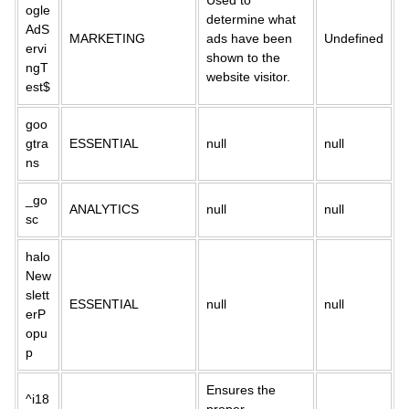
Used to
ogle
determine what
AdS
MARKETING
ads have been
Undefined
ervi
shown to the
ngT
website visitor.
est$
goo
gtra
ESSENTIAL
null
null
ns
_go
ANALYTICS
null
null
sc
halo
New
slett
ESSENTIAL
null
null
erP
opu
p
Ensures the
^i18