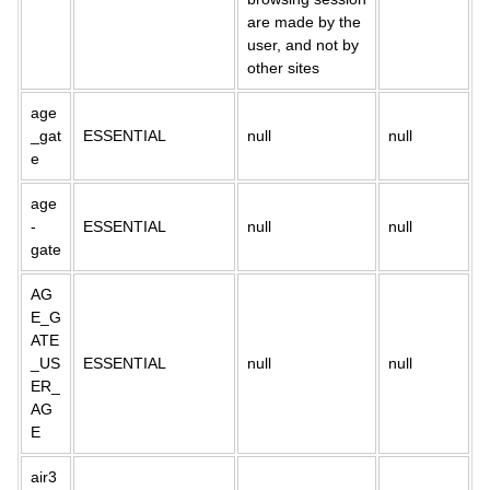
are made by the
user, and not by
other sites
age
_gat
ESSENTIAL
null
null
e
age
-
ESSENTIAL
null
null
gate
AG
E_G
ATE
_US
ESSENTIAL
null
null
ER_
AG
E
air3