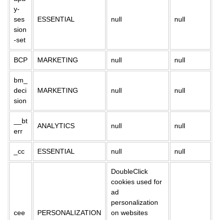
y-
ses
ESSENTIAL
null
null
sion
-set
BCP
MARKETING
null
null
bm_
deci
MARKETING
null
null
sion
__bt
ANALYTICS
null
null
err
_cc
ESSENTIAL
null
null
DoubleClick
cookies used for
ad
personalization
cee
PERSONALIZATION
on websites