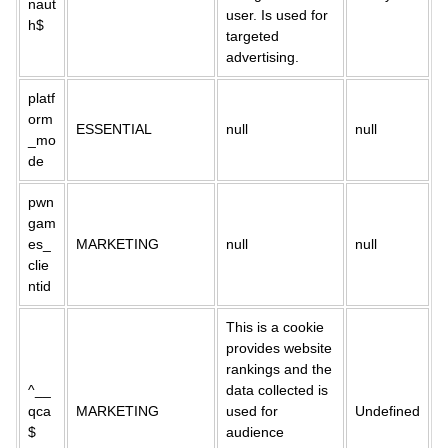
naut
user. Is used for
h$
targeted
advertising.
platf
orm
ESSENTIAL
null
null
_mo
de
pwn
gam
es_
MARKETING
null
null
clie
ntid
This is a cookie
provides website
rankings and the
^__
data collected is
qca
MARKETING
used for
Undefined
$
audience