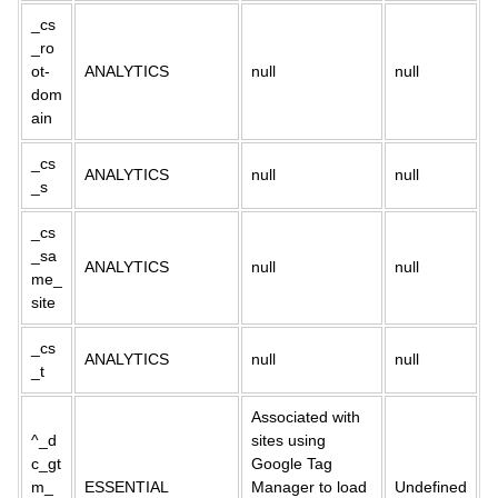
_cs
_ro
ot-
ANALYTICS
null
null
dom
ain
_cs
ANALYTICS
null
null
_s
_cs
_sa
ANALYTICS
null
null
me_
site
_cs
ANALYTICS
null
null
_t
Associated with
^_d
sites using
c_gt
Google Tag
m_
ESSENTIAL
Manager to load
Undefined