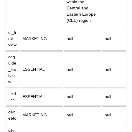
within the
Central and
Eastern Europe
(CEE) region
cf_fi
rst_
MARKETING
null
null
view
cgg
uide
_firs
ESSENTIAL
null
null
tvie
w
_cid
ESSENTIAL
null
null
_cc
cikn
MARKETING
null
null
eeto
cikn