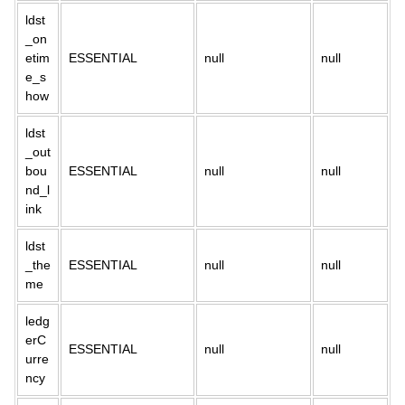
ldst
_on
etim
ESSENTIAL
null
null
e_s
how
ldst
_out
bou
ESSENTIAL
null
null
nd_l
ink
ldst
_the
ESSENTIAL
null
null
me
ledg
erC
ESSENTIAL
null
null
urre
ncy