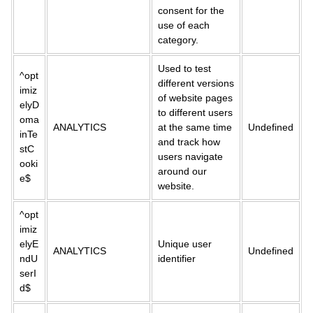
consent for the
use of each
category.
Used to test
^opt
different versions
imiz
of website pages
elyD
to different users
oma
ANALYTICS
at the same time
Undefined
inTe
and track how
stC
users navigate
ooki
around our
e$
website.
^opt
imiz
elyE
Unique user
ANALYTICS
Undefined
ndU
identifier
serI
d$