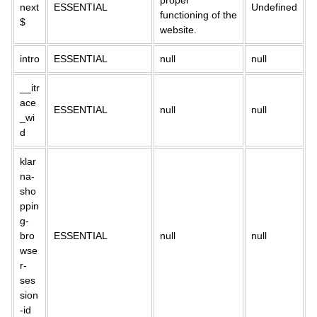
proper
next
ESSENTIAL
Undefined
functioning of the
$
website.
intro
ESSENTIAL
null
null
__itr
ace
ESSENTIAL
null
null
_wi
d
klar
na-
sho
ppin
g-
bro
ESSENTIAL
null
null
wse
r-
ses
sion
-id