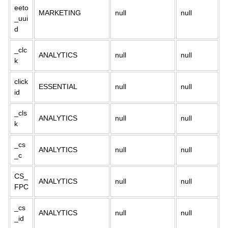
eeto
MARKETING
null
null
_uui
d
_clc
ANALYTICS
null
null
k
click
ESSENTIAL
null
null
id
_cls
ANALYTICS
null
null
k
_cs
ANALYTICS
null
null
_c
CS_
ANALYTICS
null
null
FPC
_cs
ANALYTICS
null
null
_id