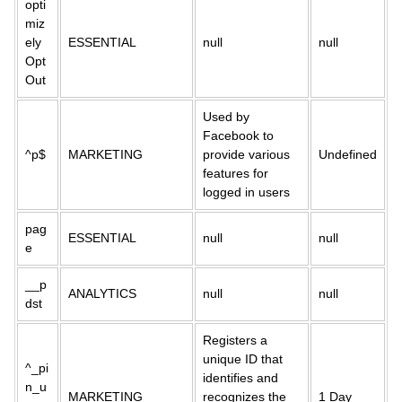
opti
miz
ely
ESSENTIAL
null
null
Opt
Out
Used by
Facebook to
^p$
MARKETING
provide various
Undefined
features for
logged in users
pag
ESSENTIAL
null
null
e
__p
ANALYTICS
null
null
dst
Registers a
unique ID that
^_pi
identifies and
n_u
MARKETING
recognizes the
1 Day