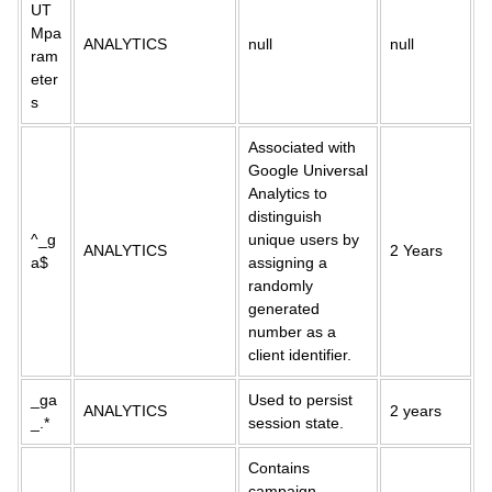
UT
Mpa
ANALYTICS
null
null
ram
eter
s
Associated with
Google Universal
Analytics to
distinguish
^_g
unique users by
ANALYTICS
2 Years
a$
assigning a
randomly
generated
number as a
client identifier.
_ga
Used to persist
ANALYTICS
2 years
_.*
session state.
Contains
campaign