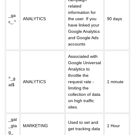
related
information for
_ga
ANALYTICS
the user. If you
90 days
c_.*
have linked your
Google Analytics
and Google Ads
accounts
Associated with
Google Universal
Analytics to
throttle the
^_g
ANALYTICS
request rate -
1 minute
at$
limiting the
collection of data
on high traffic
sites.
_gat
Used to set and
_gta
MARKETING
1 Hour
get tracking data
g_