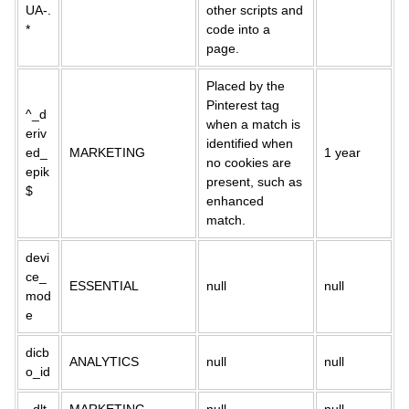
UA-.
other scripts and
*
code into a
page.
Placed by the
Pinterest tag
^_d
when a match is
eriv
identified when
ed_
MARKETING
1 year
no cookies are
epik
present, such as
$
enhanced
match.
devi
ce_
ESSENTIAL
null
null
mod
e
dicb
ANALYTICS
null
null
o_id