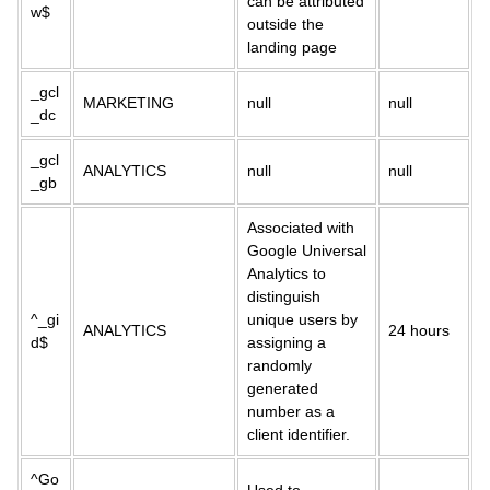
can be attributed
w$
outside the
landing page
_gcl
MARKETING
null
null
_dc
_gcl
ANALYTICS
null
null
_gb
Associated with
Google Universal
Analytics to
distinguish
^_gi
unique users by
ANALYTICS
24 hours
d$
assigning a
randomly
generated
number as a
client identifier.
^Go