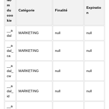
No
m
Expiratio
du
Catégorie
Finalité
n
coo
kie
__a
MARKETING
null
null
dal
__a
dal_
MARKETING
null
null
ca
__a
dal_
MARKETING
null
null
cw
__a
dal_
MARKETING
null
null
id
__a