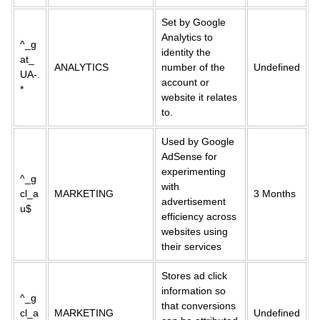
Set by Google
Analytics to
^_g
identity the
at_
ANALYTICS
number of the
Undefined
UA-.
account or
*
website it relates
to.
Used by Google
AdSense for
experimenting
^_g
with
cl_a
MARKETING
3 Months
advertisement
u$
efficiency across
websites using
their services
Stores ad click
information so
^_g
that conversions
cl_a
MARKETING
Undefined