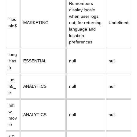
Remembers
display locale
when user logs
^loc
MARKETING
out, for returning
Undefined
ale$
language and
location
preferences
long
Has
ESSENTIAL
null
null
h
_m_
h5_
ANALYTICS
null
null
c
mh
w_
ANALYTICS
null
null
mov
ie