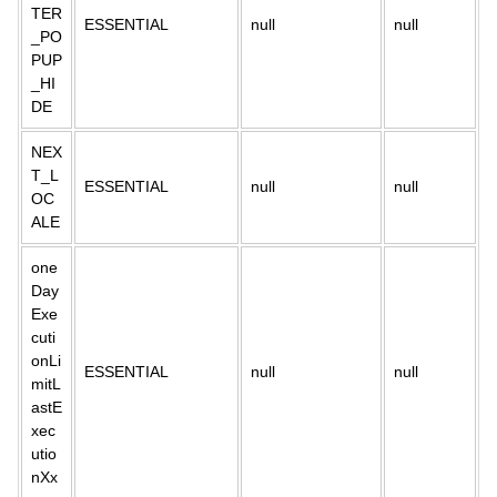
TER
ESSENTIAL
null
null
_PO
PUP
_HI
DE
NEX
T_L
ESSENTIAL
null
null
OC
ALE
one
Day
Exe
cuti
onLi
ESSENTIAL
null
null
mitL
astE
xec
utio
nXx