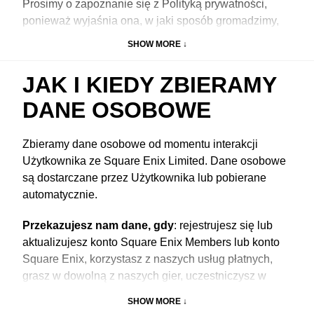
Prosimy o zapoznanie się z Polityką prywatności,
ponieważ wyjaśnia ona, w jaki sposób gromadzimy,
wykorzystujemy i chronimy dane osobowe.
SHOW MORE ↓
JAK I KIEDY ZBIERAMY
DANE OSOBOWE
Zbieramy dane osobowe od momentu interakcji
Użytkownika ze Square Enix Limited. Dane osobowe
są dostarczane przez Użytkownika lub pobierane
automatycznie.
Przekazujesz nam dane, gdy
: rejestrujesz się lub
aktualizujesz konto Square Enix Members lub konto
Square Enix, korzystasz z naszych usług płatnych,
grasz w dowolną z naszych gier, uczestniczysz w
naszych turniejach, składasz wniosek o pracę u nas,
SHOW MORE ↓
bierzesz udział w rozmowie kwalifikacyjnej lub