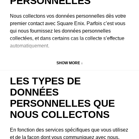
PERSONNELLES
Nous collectons vos données personnelles dès votre
premier contact avec Square Enix. Parfois c’est vous
qui nous fournissez les données personnelles
collectées, et dans certains cas la collecte s’effectue
automatiquement.
Vous nous fournissez vos données lorsque
: vous
SHOW MORE ↓
enregistrez ou mettez à jour un compte membre
Square Enix ou un compte Square Enix ; vous jouez à
LES TYPES DE
l'un de nos jeux ; vous participez à l'un de nos
tournois ; vous postulez un emploi chez nous ; vous
DONNÉES
assistez à un entretien ou une évaluation ; vous
PERSONNELLES QUE
acceptez de recevoir nos messages de marketing ;
vous vous abonnez à nos listes de publipostage ;
NOUS COLLECTONS
vous nous appelez, nous envoyez un e-mail ou
chattez avec nous en ligne ; vous chattez avec nous
En fonction des services spécifiques que vous utilisez
pendant une partie de jeu ; vous nous achetez
et de la façon dont vous communiquez avec nous,