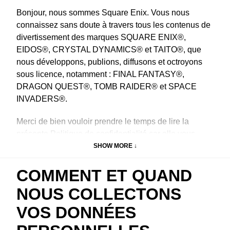
Bonjour, nous sommes Square Enix. Vous nous
connaissez sans doute à travers tous les contenus de
divertissement des marques SQUARE ENIX®,
EIDOS®, CRYSTAL DYNAMICS® et TAITO®, que
nous développons, publions, diffusons et octroyons
sous licence, notamment : FINAL FANTASY®,
DRAGON QUEST®, TOMB RAIDER® et SPACE
INVADERS®.
Merci de bien vouloir prendre le temps de lire la
présente Politique de confidentialité car elle vous
explique comment nous collectons, utilisons et
SHOW MORE ↓
protégeons vos données personnelles.
COMMENT ET QUAND
NOUS COLLECTONS
VOS DONNÉES